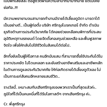
เป็นพี่ที่เสียสละ ต่อสู้ชีวิตผ่านความลำบากมามากมาย แต่ไม่เคย
ย่อท้อ...!!!
มีความพยายามจนสามารถทำงานมีรายได้เลี้ยงดูบิดา มารดาได้
เป็นอย่างดี... เป็นผู้ก่อตั้ง บริษัท ศรีกรุงโบรคเกอร์ จำกัด ดำเนิน
ธุรกิจด้านการประกันวินาศภัย ได้คอยช่วยเหลือคนพิการที่ประสบ
อุบัติเหตุทางรถยนต์ โดยจัดตั้งกองทุนช่วยเหลือ และฟื้นฟูสภาพ
จิตใจ เพื่อให้กลับไปใช้ชีวิตในสังคมได้ต่อไป..
อีกทั้งยังเป็นผู้ให้โอกาส คนอีกนับแสน ที่สามารถซื้อใช้ประกันได้ใน
ราคาประหยัด ไม่โดนหลอก และยังสร้างอาชีพเสริมและอาชีพหลัก
ในด้านการดูแลประกันวินาศภัย ให้ก่อเกิดรายได้เลี้ยงดูตัวเอง ไม่
เป็นภาระแก่สังคมอีกหลายแสนชีวิต...
รางวัลนี้.. เหมาะสมกับเฮียศรีกรุงของพวกเราเป็นที่สุดแล้วค่ะ..
ภูมิใจที่ได้เป็นคนหนึ่งที่ได้รับโอกาสดีๆ จากเฮียศรีกรุง ค่ะ..
Cr. พี่สุศรีกรุง