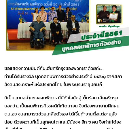
ขอแสดงความยินดีกับเฮียศรีกรุงของพวกเราด้วยค่ะ..
ท่านได้รับรางวัล บุคคลคนพิการตัวอย่างประจำปี ๒๕๖๑ จากสภา
สังคมสงเคราะห์แห่งประเทศไทย ในพระบรมราชูปถัมภ์
ที่เป็นแบบอย่างของคนพิการ ที่มีหัวใจนักสู้เต็มร้อย เฮียศรีกรุง
บอกว่า.. เป็นคนพิการที่โชคดีที่เกิดมาจน จึงต้องพยายามฝึกฝน
ตนเอง จนสามารถช่วยเหลือตัวเอง ได้เริ่มทำงานตั้งแต่อายุยัง
น้อย ด้วยความที่เป็นลูกคนโต และมีน้องๆ อีก ๖ คน จึงทำให้ต้อง