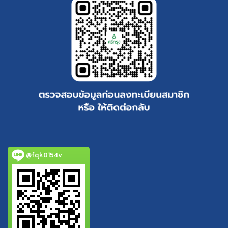
@fqk8154v