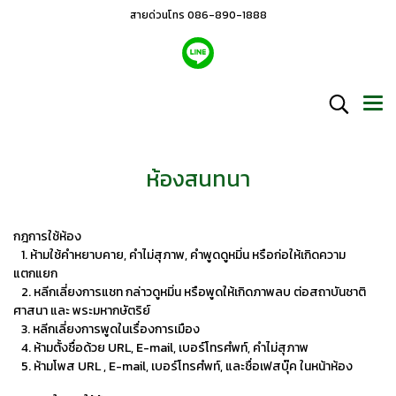
สายด่วนโทร 086-890-1888
ห้องสนทนา
กฎการใช้ห้อง
1. ห้ามใช้คำหยาบคาย, คำไม่สุภาพ, คำพูดดูหมิ่น หรือก่อให้เกิดความ
แตกแยก
2. หลีกเลี่ยงการแชท กล่าวดูหมิ่น หรือพูดให้เกิดภาพลบ ต่อสถาบันชาติ
ศาสนา และ พระมหากษัตริย์
3. หลีกเลี่ยงการพูดในเรื่องการเมือง
4. ห้ามตั้งชื่อด้วย URL, E-mail, เบอร์โทรศํพท์, คำไม่สุภาพ
5. ห้ามโพส URL , E-mail, เบอร์โทรศํพท์, และชื่อเฟสบุ๊ค ในหน้าห้อง