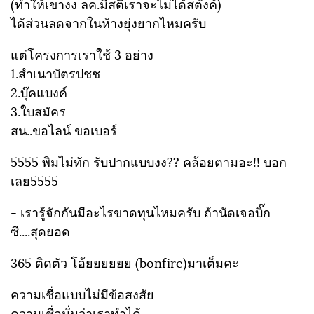
(ทำให้เขางง ลค.มีสติเราจะไม่ได้สตังค์)
ได้ส่วนลดจากในห้างยุ่งยากไหมครับ
แต่โครงการเราใช้ 3 อย่าง
1.สำเนาบัตรปชช
2.บุ๊คแบงค์
3.ใบสมัคร
สน..ขอไลน์ ขอเบอร์
5555 พิมไม่ทัก รับปากแบบงง?? คล้อยตามอะ!! บอก
เลย5555
- เรารู้จักกันมีอะไรขาดทุนไหมครับ ถ้านัดเจอบิ๊ก
ซี....สุดยอด
365 ติดตัว โอ้ยยยยยย (bonfire)มาเต็มคะ
ความเชื่อแบบไม่มีข้อสงสัย
ความเชื่อมั่นว่าเราทำได้