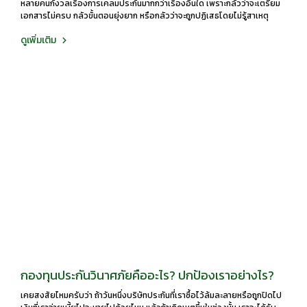
หลายคนกังวลเรื่องการเคลมประกันมากกว่าเรื่องอื่นใด เพราะกลัวว่าจะเตรียม
เอกสารไม่ครบ กลัวขั้นตอนยุ่งยาก หรือกลัวว่าจะถูกปฏิเสธโดยไม่รู้สาเหตุ
ดูเพิ่มเติม
กองทุนประกันวินาศภัยคืออะไร? ปกป้องเราอย่างไร?
เคยสงสัยไหมครับว่า ถ้าวันหนึ่งบริษัทประกันที่เราซื้อไว้ล้มละลายหรือถูกปิดไป