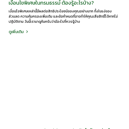
เงื่อนไขพิเศษในกรมธรรม์ ต้องรู้อะไรบ้าง?
เงื่อนไขพิเศษเหล่านี้มีผลต่อสิทธิประโยชน์ของคุณอย่างมาก ทั้งในแง่ของ
ส่วนลด ความคุ้มครองเพิ่มเติม และข้อกำหนดที่อาจทำให้คุณเสียสิทธิ์ได้หากไม่
ปฏิบัติตาม วันนี้เรามาดูกันครับว่ามีอะไรที่ควรรู้บ้าง
ดูเพิ่มเติม