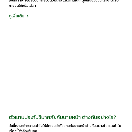
เงินที่เราจ่ายเบี้ยไปจะหายไปด้วยไหม แล้วถ้าเกิดเหตุขึ้นในช่วงนั้น เราจะได้รับ
การชดใช้หรือเปล่า
ดูเพิ่มเติม
ตัวแทนประกันวินาศภัยกับนายหน้า ต่างกันอย่างไร?
วันนี้เรามาทำความเข้าใจให้ชัดเจนว่าตัวแทนกับนายหน้าต่างกันอย่างไร และทำไม
เรื่องนี้สำคัญกับคุณ